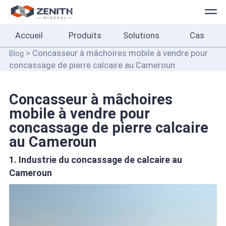
Accueil
Produits
Solutions
Cas
Accueil
> Concasseur à mâchoires mobile à vendre pour
Blog
Produits
concassage de pierre calcaire au Cameroun
Solutions
Concasseur à mâchoires
Cas
mobile à vendre pour
concassage de pierre calcaire
À
au Cameroun
propos
1. Industrie du concassage de calcaire au
Contact
Cameroun
Français