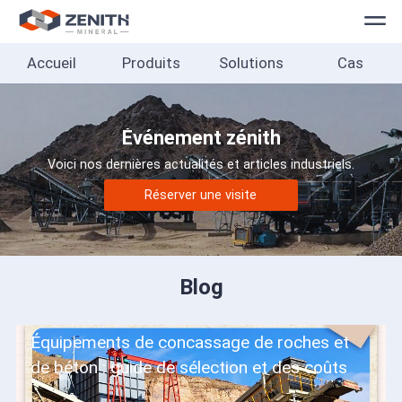
Accueil
Produits
Solutions
Cas
Accueil
Produits
Événement zénith
Solutions
Voici nos dernières actualités et articles industriels.
Cas
Réserver une visite
À
propos
Blog
Contact
Équipements de concassage de roches et
Français
de béton : guide de sélection et des coûts