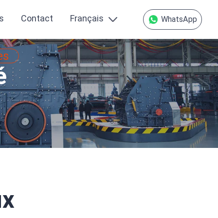
s
Contact
Français
WhatsApp
es
é
ux