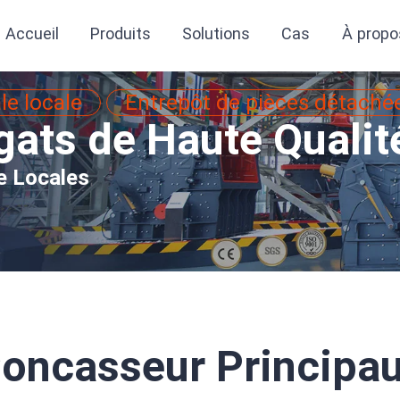
Accueil
Produits
Solutions
Cas
À propo
le locale
Entrepôt de pièces détaché
gats de Haute Qualit
e Locales
oncasseur Principa