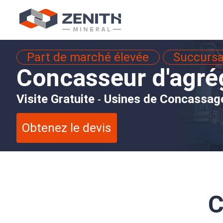
Part de marché élevée
Succursa
Concasseur d'agré
Visite Gratuite
Usines de Concassag
-
Obtenez le devis
C