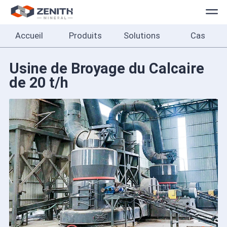
Accueil
Produits
Solutions
Cas
Accueil
Produits
Usine de Broyage du Calcaire
de 20 t/h
Solutions
Cas
À
propos
Contact
Français