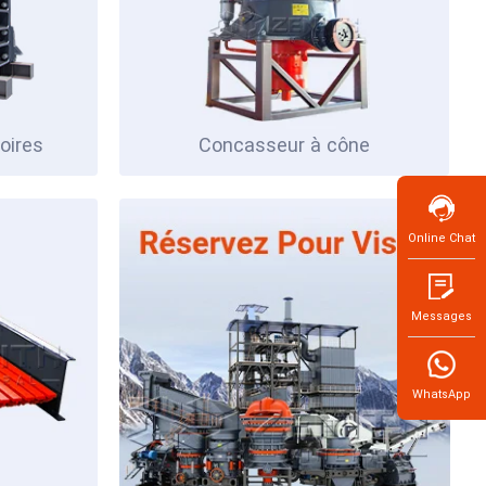
oires
Concasseur à cône
Online Chat
Messages
WhatsApp