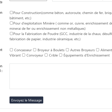
ts
on
Pour Construction(comme béton, autoroute, chemin de fer, briq
bâtiment, etc.)
Pour d'exploitation Minière ( comme or, cuivre, enrichissement d
minerai de fer ou enrichissement non métalliques)
Pour la Fabrication de Poudre (GCC, industrie de la chaux, désulf
fabrication de papier, industrie céramique, etc.)
nt
Concasseur
Broyeur à Boulets
Autres Broyeurs
Aliment
Vibrant
Convoyeur
Crible
Équipements d'Enrichissement
en
 :