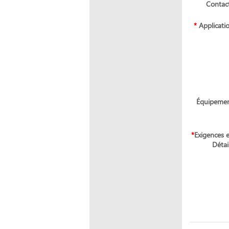
Contac
*
Applicati
Équipeme
*
Exigences 
Détail