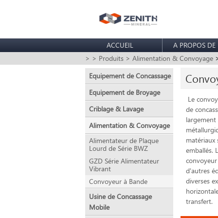
ACCUEIL
A PROPOS DE
>
> Produits
> Alimentation & Convoyage
>
Equipement de Concassage
Convoy
Equipement de Broyage
Le convoye
Criblage & Lavage
de concassa
largement u
Alimentation & Convoyage
métallurgi
matériaux 
Alimentateur de Plaque
Lourd de Série BWZ
emballés. 
convoyeur
GZD Série Alimentateur
Vibrant
d'autres é
diverses e
Convoyeur à Bande
horizontal
Usine de Concassage
transfert.
Mobile