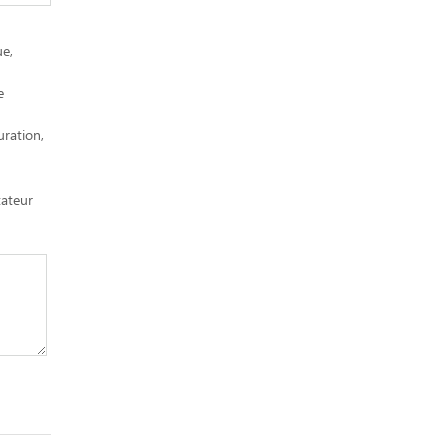
ue,
e
uration,
ateur