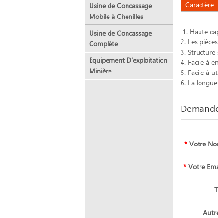
Caractère
Usine de Concassage
Mobile à Chenilles
1. Haute cap
Usine de Concassage
2. Les pièce
Complète
3. Structure 
Equipement D'exploitation
4. Facile à en
Minière
5. Facile à uti
6. La longue
Demandez
*
Votre N
*
Votre Ema
T
Autr