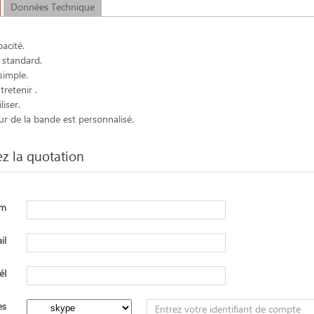
Données Technique
acité.
s standard.
simple.
tretenir .
liser.
ur de la bande est personnalisé.
 la quotation
om
il
él
es