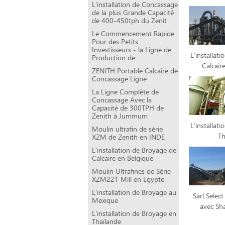
L’installation de Concassage
de la plus Grande Capacité
de 400-450tph du Zenit
Le Commencement Rapide
Pour des Petits
Investisseurs - la Ligne de
L’installat
Production de
Calcair
ZENITH Portable Calcaire de
Concassage Ligne
La Ligne Complète de
Concassage Avec la
Capacité de 300TPH de
Zenith à Jummum
L’installat
Moulin ultrafin de série
Th
XZM de Zenith en INDE
L’installation de Broyage de
Calcaire en Belgique
Moulin Ultrafines de Série
XZM221 Mill en Egypte
L’installation de Broyage au
Sarl Select
Mexique
avec Sh
L’installation de Broyage en
Thaïlande