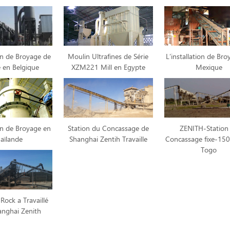
ion de Broyage de
Moulin Ultrafines de Série
L’installation de Br
e en Belgique
XZM221 Mill en Egypte
Mexique
ion de Broyage en
Station du Concassage de
ZENITH-Station
aïlande
Shanghai Zentih Travaille
Concassage fixe-15
Togo
 Rock a Travaillé
anghai Zenith