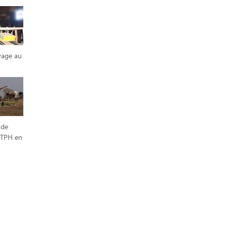
oyage au
 de
0TPH en