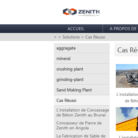
ACCUEIL
A PROPOS DE
>
> Solutions
> Cas Réussi
aggragate
Cas Ré
mineral
crushing plant
grinding-plant
Sand Making Plant
L’installat
Cas Réussi
de Bét
L’installation de Concassage
de Béton Zenith au Brunei
Concasseur de Pierre de
Zenith en Angola
La Fabrication de Sable de
L’installa